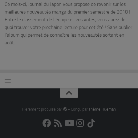
Ce mois-ci, Journal du Japon vous propose de revenir sur les
meilleures nouveautés manga du premier semestre de 2018 !
Entre le classement de l’équipe et vos votes, vous aurez de
quoi trouver votre prochaine lecture pour cet été ! Sans oublier
l’album qui permet de connaître les nouveautés sortant en
août.
Fièrement propulsé par
- Conçu par
Thème Hueman