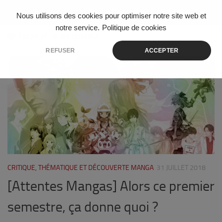
Skip to content
Nous utilisons des cookies pour optimiser notre site web et
notre service.
Politique de cookies
ÉTIQUETÉ :
KENJI TSURUTA
REFUSER
ACCEPTER
0
CRITIQUE, THÉMATIQUE ET DÉCOUVERTE MANGA
31 JUILLET 2018
[Attentes Mangas] Alors ce premier
semestre, ça donne quoi ?