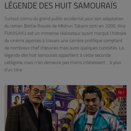
LÉGENDE DES HUIT SAMOURAÏS
Surtout connu du grand public occidental pour son adaptation
du roman Battle Royale de Kōshun Takami sorti en 2000, Kinji
FUKASAKU est un immense réalisateur ayant marqué l’histoire
du cinéma japonais à travers une carrière prolifique comptant
de nombreux chef d’œuvres mais aussi quelques curiosités. La
légende des huit samouraïs appartient à cette seconde
catégorie, mais n’en demeure pas moins intéressant… à plus
d’un titre.
1