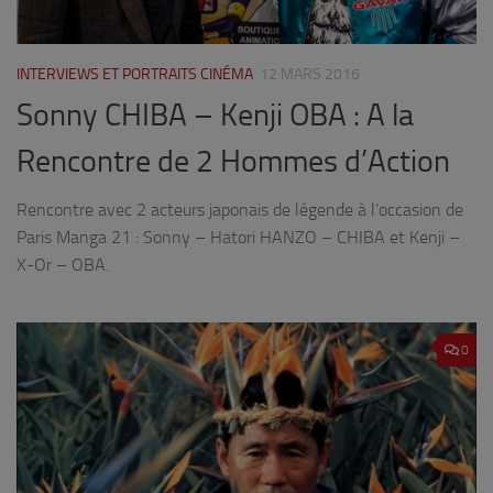
INTERVIEWS ET PORTRAITS CINÉMA
12 MARS 2016
Sonny CHIBA – Kenji OBA : A la
Rencontre de 2 Hommes d’Action
Rencontre avec 2 acteurs japonais de légende à l’occasion de
Paris Manga 21 : Sonny – Hatori HANZO – CHIBA et Kenji –
X-Or – OBA.
0