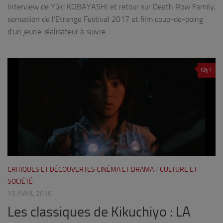
Interview de Yûki KOBAYASHI et retour sur Death Row Family,
sensation de l’Etrange Festival 2017 et film coup-de-poing
d’un jeune réalisateur à suivre.
1
CRITIQUES ET DÉCOUVERTES CINÉMA ET DRAMA
/
CULTURE ET
SOCIÉTÉ
15 AVRIL 2016
Les classiques de Kikuchiyo : LA