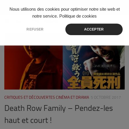
Skip to content
Nous utilisons des cookies pour optimiser notre site web et
notre service.
Politique de cookies
ÉTIQUETÉ :
KINJI FUKASAKU
REFUSER
ACCEPTER
0
CRITIQUES ET DÉCOUVERTES CINÉMA ET DRAMA
5 OCTOBRE 2017
Death Row Family – Pendez-les
haut et court !