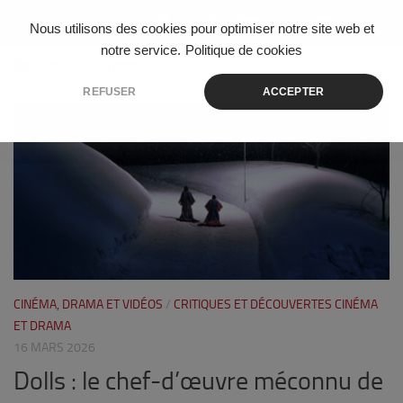
Skip to content
Nous utilisons des cookies pour optimiser notre site web et
notre service.
Politique de cookies
ÉTIQUETÉ :
KITANO
REFUSER
ACCEPTER
0
CINÉMA, DRAMA ET VIDÉOS
/
CRITIQUES ET DÉCOUVERTES CINÉMA
ET DRAMA
16 MARS 2026
Dolls : le chef-d’œuvre méconnu de