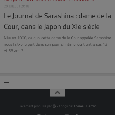
CRITIQUES ET DÉCOUVERTES LITTÉRATURE
/
LITTÉRATURE
29 JUILLET 2018
Le Journal de Sarashina : dame de la
Cour, dans le Japon du XIe siècle
Née en 1008, de quoi cette dame de la Cour appelée Sarashina
nous fait-elle part dans son journal intime, écrit entre ses 13
et 58 ans ?
Fièrement propulsé par
- Conçu par
Thème Hueman