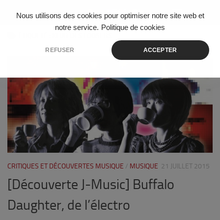
Skip to content
Nous utilisons des cookies pour optimiser notre site web et
notre service.
Politique de cookies
ÉTIQUETÉ :
KLUB DES LOOSERS
REFUSER
ACCEPTER
1
CRITIQUES ET DÉCOUVERTES MUSIQUE
/
MUSIQUE
21 JUILLET 2015
[Découverte J-Music] Buffalo
Daughter, de l’électro