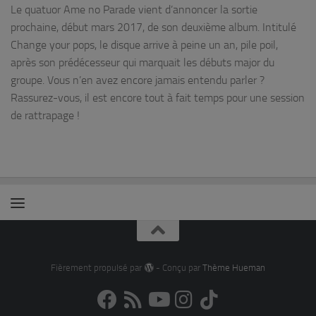
Le quatuor Ame no Parade vient d’annoncer la sortie
prochaine, début mars 2017, de son deuxième album. Intitulé
Change your pops, le disque arrive à peine un an, pile poil,
après son prédécesseur qui marquait les débuts major du
groupe. Vous n’en avez encore jamais entendu parler ?
Rassurez-vous, il est encore tout à fait temps pour une session
de rattrapage !
Fièrement propulsé par
- Conçu par
Thème Hueman