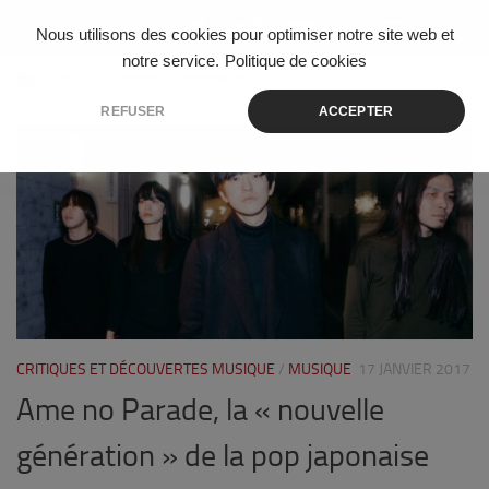
Skip to content
Nous utilisons des cookies pour optimiser notre site web et
notre service.
Politique de cookies
ÉTIQUETÉ :
KOUHEI FUKUNAGA
REFUSER
ACCEPTER
1
CRITIQUES ET DÉCOUVERTES MUSIQUE
/
MUSIQUE
17 JANVIER 2017
Ame no Parade, la « nouvelle
génération » de la pop japonaise