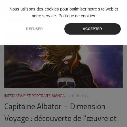
Skip to content
Nous utilisons des cookies pour optimiser notre site web et
notre service.
Politique de cookies
ÉTIQUETÉ :
KOUITI SHIMABOSHI
REFUSER
ACCEPTER
0
INTERVIEWS ET PORTRAITS MANGA
27 JUIN 2017
Capitaine Albator – Dimension
Voyage : découverte de l’œuvre et