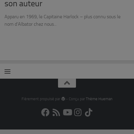
son auteur
Apparu en 1969, le Capitaine Harlock – plus connu sous le
nom d’Albator chez nous...
Fièrement propulsé par
- Conçu par
Thème Hueman