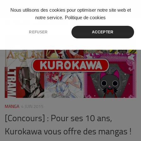
Skip to content
Nous utilisons des cookies pour optimiser notre site web et
notre service.
Politique de cookies
ÉTIQUETÉ :
KUSAKA HIDENORI
REFUSER
ACCEPTER
45
MANGA
4 JUIN 2015
[Concours] : Pour ses 10 ans,
Kurokawa vous offre des mangas !