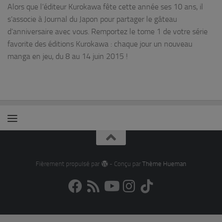
Alors que l’éditeur Kurokawa fête cette année ses 10 ans, il
s’associe à Journal du Japon pour partager le gâteau
d’anniversaire avec vous. Remportez le tome 1 de votre série
favorite des éditions Kurokawa : chaque jour un nouveau
manga en jeu, du 8 au 14 juin 2015 !
Fièrement propulsé par
- Conçu par
Thème Hueman