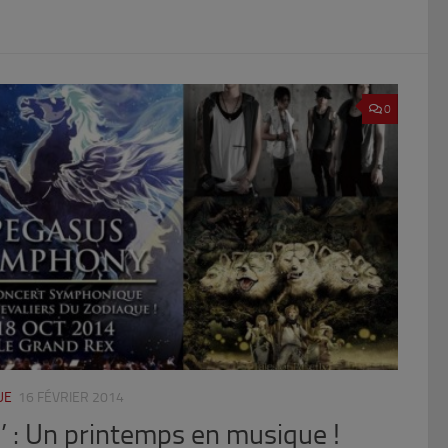
0
UE
16 FÉVRIER 2014
p’ : Un printemps en musique !