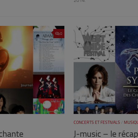
2014.
0
CONCERTS ET FESTIVALS
/
MUSIQ
 chante
J-music – le réca