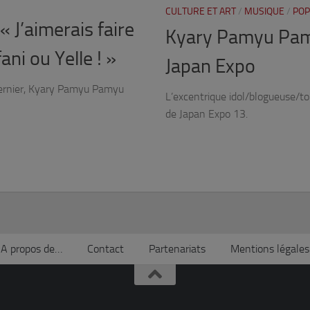
CULTURE ET ART
/
MUSIQUE
/
POP
 J’aimerais faire
Kyary Pamyu Pamy
ni ou Yelle ! »
Japan Expo
 dernier, Kyary Pamyu Pamyu
L’excentrique idol/blogueuse/
de Japan Expo 13.
A propos de…
Contact
Partenariats
Mentions légales