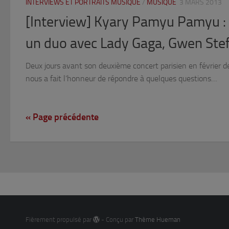
INTERVIEWS ET PORTRAITS MUSIQUE
/
MUSIQUE
3 MARS 2013
[Interview] Kyary Pamyu Pamyu : «
un duo avec Lady Gaga, Gwen Stefa
Deux jours avant son deuxième concert parisien en février
nous a fait l’honneur de répondre à quelques questions…
« Page précédente
Fièrement propulsé par
- Conçu par
Thème Hueman