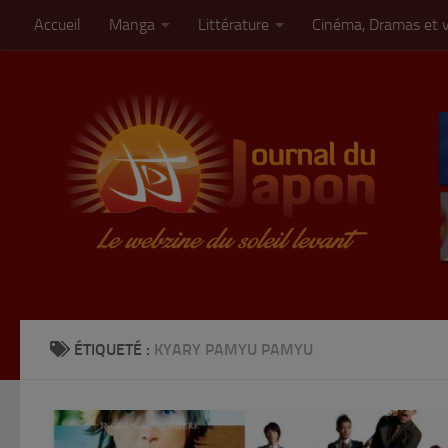
Accueil
Manga
Littérature
Cinéma, Dramas et 
Skip to content
ÉTIQUETÉ :
KYARY PAMYU PAMYU