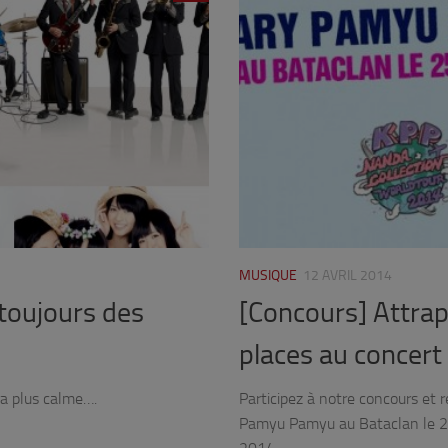
MUSIQUE
12 AVRIL 2014
 toujours des
[Concours] Attra
places au concert
ra plus calme….
Participez à notre concours et 
Pamyu Pamyu au Bataclan le 25 