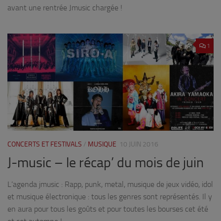
avant une rentrée Jmusic chargée !
1
CONCERTS ET FESTIVALS
/
MUSIQUE
10 JUIN 2016
J-music – le récap’ du mois de juin
L’agenda jmusic : Rapp, punk, metal, musique de jeux vidéo, idol
et musique électronique : tous les genres sont représentés. Il y
en aura pour tous les goûts et pour toutes les bourses cet été