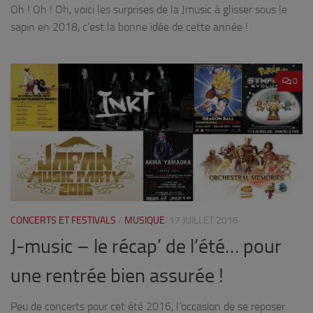
Oh ! Oh ! Oh, voici les surprises de la Jmusic à glisser sous le
sapin en 2018, c’est la bonne idée de cette année !
0
CONCERTS ET FESTIVALS
/
MUSIQUE
17 JUILLET 2016
J-music – le récap’ de l’été… pour
une rentrée bien assurée !
Peu de concerts pour cet été 2016, l’occasion de se reposer