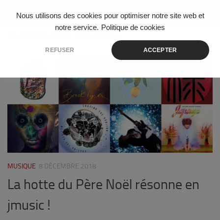
Skip to content
Nous utilisons des cookies pour optimiser notre site web et
notre service.
Politique de cookies
ÉTIQUETÉ :
KYARY PAMYU PAMYU
REFUSER
ACCEPTER
1
MUSIQUE
8 DÉCEMBRE 2018
La hotte du Père Noël résonne en
jmusic !