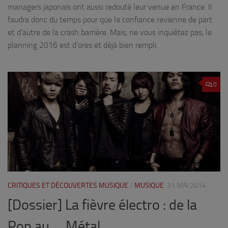
managers japonais ont aussi redouté leur venue en France. Il
faudra donc du temps pour que la confiance revienne de part
et d’autre de la crash barrière. Mais, ne vous inquiétez pas, le
planning 2016 est d’ores et déjà bien rempli.
0
CRITIQUES ET DÉCOUVERTES MUSIQUE
/
MUSIQUE
31 MAI 2014
[Dossier] La fièvre électro : de la
Pop au … Métal