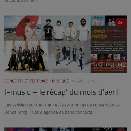
et cet automne !
0
CONCERTS ET FESTIVALS
/
MUSIQUE
10 AVRIL 2016
J-music – le récap’ du mois d’avril
Les cerisiers sont en fleur et les annonces de concerts aussi.
Venez remplir votre agenda de bons concerts !