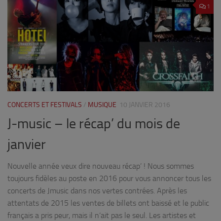
1
CONCERTS ET FESTIVALS
/
MUSIQUE
10 JANVIER 2016
J-music – le récap’ du mois de
janvier
Nouvelle année veux dire nouveau récap’ ! Nous sommes
toujours fidèles au poste en 2016 pour vous annoncer tous les
concerts de Jmusic dans nos vertes contrées. Après les
attentats de 2015 les ventes de billets ont baissé et le public
français a pris peur, mais il n’ait pas le seul. Les artistes et