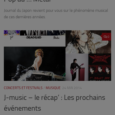
Journal du Japon revient pour vous sur le phénomène musical
de ces dernières années.
0
CONCERTS ET FESTIVALS
/
MUSIQUE
24 MAI 2014
J-music – le récap’ : Les prochains
événements