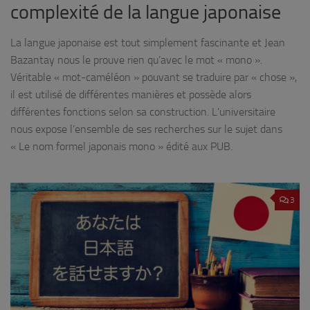
complexité de la langue japonaise
La langue japonaise est tout simplement fascinante et Jean
Bazantay nous le prouve rien qu’avec le mot « mono ».
Véritable « mot-caméléon » pouvant se traduire par « chose »,
il est utilisé de différentes manières et possède alors
différentes fonctions selon sa construction. L’universitaire
nous expose l’ensemble de ses recherches sur le sujet dans
« Le nom formel japonais mono » édité aux PUB.
3