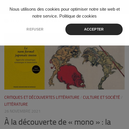
Skip to content
Nous utilisons des cookies pour optimiser notre site web et
notre service.
Politique de cookies
ÉTIQUETÉ :
LANGUE JAPONAISE
REFUSER
ACCEPTER
0
CRITIQUES ET DÉCOUVERTES LITTÉRATURE
/
CULTURE ET SOCIÉTÉ
/
LITTÉRATURE
26 NOVEMBRE 2021
À la découverte de « mono » : la