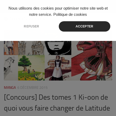
Skip to content
Nous utilisons des cookies pour optimiser notre site web et
notre service.
Politique de cookies
ÉTIQUETÉ :
LATITUDES
REFUSER
ACCEPTER
5
MANGA
6 DÉCEMBRE 2015
[Concours] Des tomes 1 Ki-oon de
quoi vous faire changer de Latitude