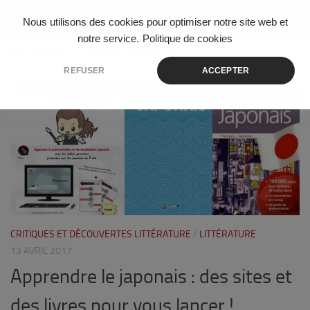
Skip to content
Nous utilisons des cookies pour optimiser notre site web et
notre service.
Politique de cookies
ÉTIQUETÉ :
LE JAPONAIS EN UN CLIC
REFUSER
ACCEPTER
5
CRITIQUES ET DÉCOUVERTES LITTÉRATURE
/
LITTÉRATURE
13 AVRIL 2017
Apprendre le japonais : des sites et
des livres pour vous lancer !