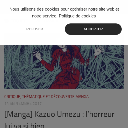
Skip to content
Nous utilisons des cookies pour optimiser notre site web et
notre service.
Politique de cookies
ÉTIQUETÉ :
LE VOEU MAUDIT
REFUSER
ACCEPTER
1
CRITIQUE, THÉMATIQUE ET DÉCOUVERTE MANGA
14 SEPTEMBRE 2017
[Manga] Kazuo Umezu : l’horreur
lui va si bien…