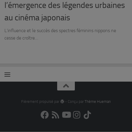
l’émergence des légendes urbaines
au cinéma japonais
L’influence et le succès des spectres féminins nippons ne
cesse de croître…
Fièrement propulsé par
- Conçu par
Thème Hueman