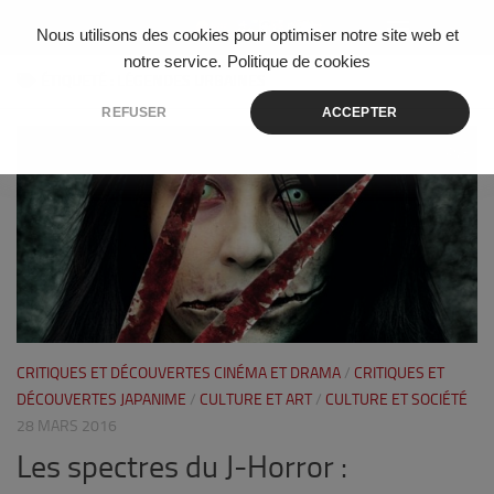
Skip to content
Nous utilisons des cookies pour optimiser notre site web et
notre service.
Politique de cookies
ÉTIQUETÉ :
LÉGENDES URBAINES
REFUSER
ACCEPTER
8
CRITIQUES ET DÉCOUVERTES CINÉMA ET DRAMA
/
CRITIQUES ET
DÉCOUVERTES JAPANIME
/
CULTURE ET ART
/
CULTURE ET SOCIÉTÉ
28 MARS 2016
Les spectres du J-Horror :