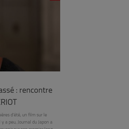
assé : rencontre
PÉRIOT
ères d’été, un film sur le
y a peu, Journal du Japon a