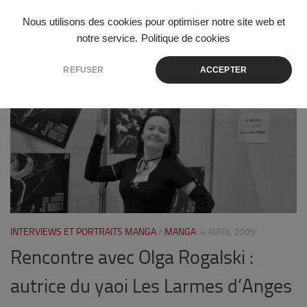
Skip to content
Nous utilisons des cookies pour optimiser notre site web et
notre service.
Politique de cookies
ÉTIQUETÉ :
LES LARMES D’ANGES
REFUSER
ACCEPTER
0
INTERVIEWS ET PORTRAITS MANGA
/
MANGA
4 AVRIL 2009
Rencontre avec Olga Rogalski :
autrice du yaoi Les Larmes d’Anges