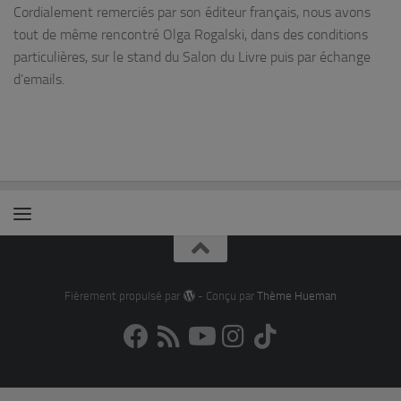
Cordialement remerciés par son éditeur français, nous avons
tout de même rencontré Olga Rogalski, dans des conditions
particulières, sur le stand du Salon du Livre puis par échange
d’emails.
Fièrement propulsé par
- Conçu par
Thème Hueman