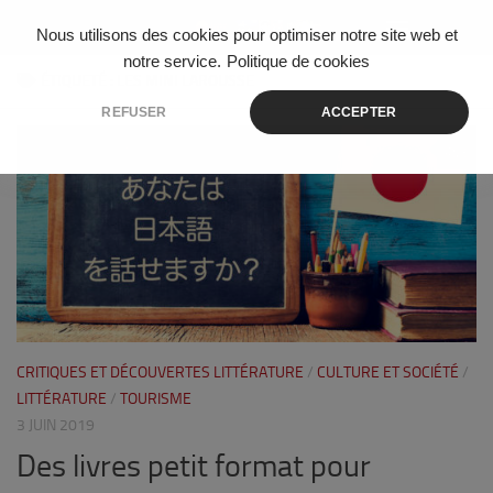
Skip to content
Nous utilisons des cookies pour optimiser notre site web et
notre service.
Politique de cookies
ÉTIQUETÉ :
LES MINI LAROUSSE
REFUSER
ACCEPTER
3
CRITIQUES ET DÉCOUVERTES LITTÉRATURE
/
CULTURE ET SOCIÉTÉ
/
LITTÉRATURE
/
TOURISME
3 JUIN 2019
Des livres petit format pour