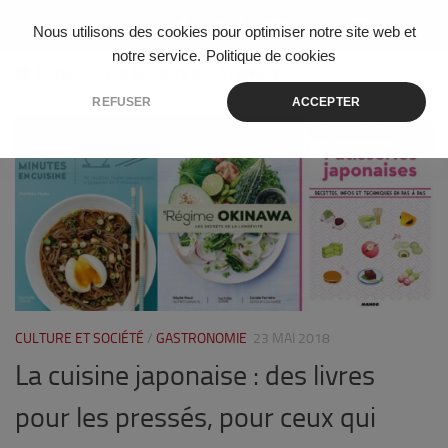
Skip to content
Nous utilisons des cookies pour optimiser notre site web et
notre service.
Politique de cookies
ÉTIQUETÉ :
LES SECRETS DE LA LONGÉVITÉ
REFUSER
ACCEPTER
1
CULTURE ET SOCIÉTÉ
/
GASTRONOMIE
23 MAI 2018
La cuisine japonaise : des livres
pour les pressés, pour ceux qui