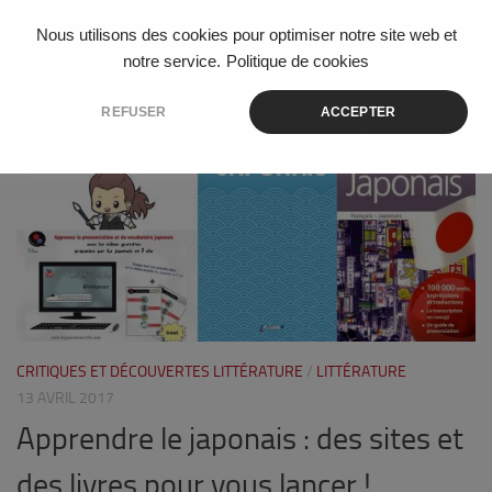
Skip to content
Nous utilisons des cookies pour optimiser notre site web et
notre service.
Politique de cookies
ÉTIQUETÉ :
LIBRAIRIE D’AMÉRIQUE ET D’ORIENT
REFUSER
ACCEPTER
5
CRITIQUES ET DÉCOUVERTES LITTÉRATURE
/
LITTÉRATURE
13 AVRIL 2017
Apprendre le japonais : des sites et
des livres pour vous lancer !