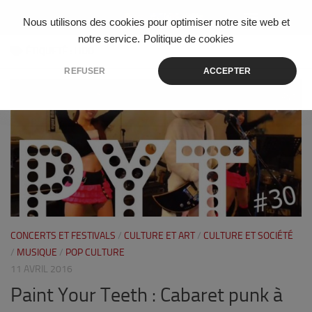
Skip to content
Nous utilisons des cookies pour optimiser notre site web et
notre service.
Politique de cookies
ÉTIQUETÉ :
LIDO
REFUSER
ACCEPTER
5
CONCERTS ET FESTIVALS
/
CULTURE ET ART
/
CULTURE ET SOCIÉTÉ
/
MUSIQUE
/
POP CULTURE
11 AVRIL 2016
Paint Your Teeth : Cabaret punk à