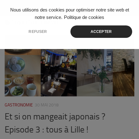
Skip to content
Nous utilisons des cookies pour optimiser notre site web et
notre service.
Politique de cookies
ÉTIQUETÉ :
LILLE MA VILLE
REFUSER
ACCEPTER
3
GASTRONOMIE
30 MAI 2018
Et si on mangeait japonais ?
Episode 3 : tous à Lille !