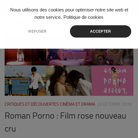
Skip to content
Nous utilisons des cookies pour optimiser notre site web et
notre service.
Politique de cookies
ÉTIQUETÉ :
LOST PARADISE IN TOKYO
REFUSER
ACCEPTER
1
CRITIQUES ET DÉCOUVERTES CINÉMA ET DRAMA
23 OCTOBRE 2016
Roman Porno : Film rose nouveau
cru