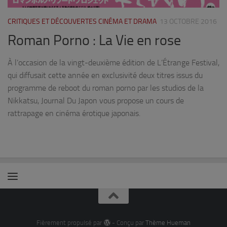
CRITIQUES ET DÉCOUVERTES CINÉMA ET DRAMA
13 OCTOBRE 2016
Roman Porno : La Vie en rose
À l’occasion de la vingt-deuxième édition de L’Étrange Festival,
qui diffusait cette année en exclusivité deux titres issus du
programme de reboot du roman porno par les studios de la
Nikkatsu, Journal Du Japon vous propose un cours de
rattrapage en cinéma érotique japonais.
Fièrement propulsé par
- Conçu par
Thème Hueman