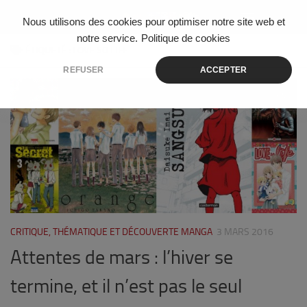
Skip to content
Nous utilisons des cookies pour optimiser notre site web et
notre service.
Politique de cookies
ÉTIQUETÉ :
LOVE SO LIFE
REFUSER
ACCEPTER
0
CRITIQUE, THÉMATIQUE ET DÉCOUVERTE MANGA
3 MARS 2016
Attentes de mars : l’hiver se
termine, et il n’est pas le seul