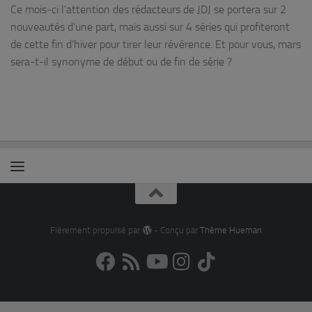
Ce mois-ci l’attention des rédacteurs de JDJ se portera sur 2
nouveautés d’une part, mais aussi sur 4 séries qui profiteront
de cette fin d’hiver pour tirer leur révérence. Et pour vous, mars
sera-t-il synonyme de début ou de fin de série ?
Fièrement propulsé par
- Conçu par
Thème Hueman