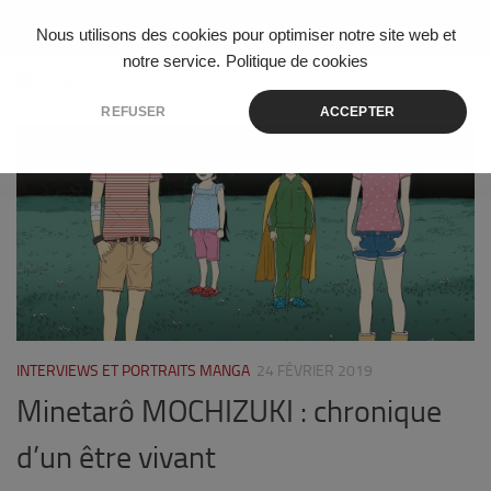
Skip to content
Nous utilisons des cookies pour optimiser notre site web et
notre service.
Politique de cookies
ÉTIQUETÉ :
MAIWAI
REFUSER
ACCEPTER
0
INTERVIEWS ET PORTRAITS MANGA
24 FÉVRIER 2019
Minetarô MOCHIZUKI : chronique
d’un être vivant