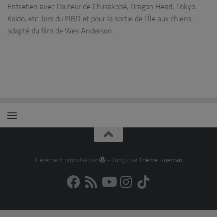
Entretien avec l’auteur de Chiisakobé, Dragon Head, Tokyo
Kaido, etc. lors du FIBD et pour la sortie de l’Île aux chiens,
adapté du film de Wes Anderson.
Fièrement propulsé par
- Conçu par
Thème Hueman