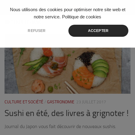
Skip to content
Nous utilisons des cookies pour optimiser notre site web et
notre service.
Politique de cookies
ÉTIQUETÉ :
MAKI
REFUSER
ACCEPTER
0
CULTURE ET SOCIÉTÉ
/
GASTRONOMIE
23 JUILLET 2017
Sushi en été, des livres à grignoter !
Journal du Japon vous fait découvrir de nouveaux sushis.