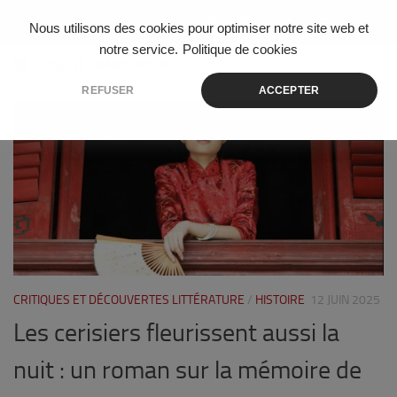
Skip to content
Nous utilisons des cookies pour optimiser notre site web et
notre service.
Politique de cookies
ÉTIQUETÉ :
MANDCHOURIE
REFUSER
ACCEPTER
0
CRITIQUES ET DÉCOUVERTES LITTÉRATURE
/
HISTOIRE
12 JUIN 2025
Les cerisiers fleurissent aussi la
nuit : un roman sur la mémoire de