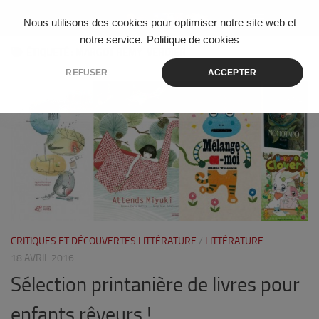
Skip to content
Nous utilisons des cookies pour optimiser notre site web et
notre service.
Politique de cookies
ÉTIQUETÉ :
MARGOT RÉMY-VERDIER
REFUSER
ACCEPTER
2
CRITIQUES ET DÉCOUVERTES LITTÉRATURE
/
LITTÉRATURE
18 AVRIL 2016
Sélection printanière de livres pour
enfants rêveurs !