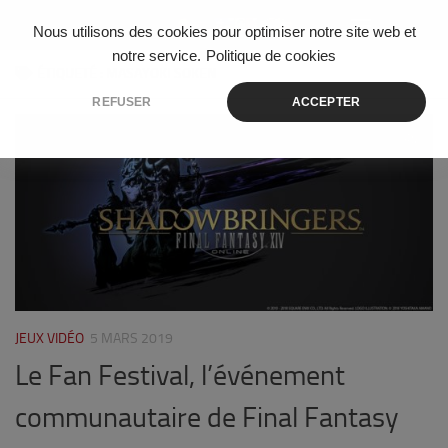
Skip to content
Nous utilisons des cookies pour optimiser notre site web et
notre service.
Politique de cookies
ÉTIQUETÉ :
MASAYOKI SOKEN
REFUSER
ACCEPTER
1
JEUX VIDÉO
5 MARS 2019
Le Fan Festival, l’événement
communautaire de Final Fantasy