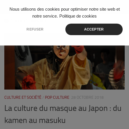
Skip to content
Nous utilisons des cookies pour optimiser notre site web et
notre service.
Politique de cookies
ÉTIQUETÉ :
MASUKU
REFUSER
ACCEPTER
1
CULTURE ET SOCIÉTÉ
/
POP CULTURE
28 OCTOBRE 2018
La culture du masque au Japon : du
kamen au masuku