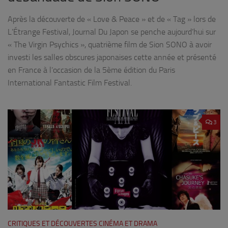
Après la découverte de « Love & Peace » et de « Tag » lors de
L’Étrange Festival, Journal Du Japon se penche aujourd’hui sur
« The Virgin Psychics », quatrième film de Sion SONO à avoir
investi les salles obscures japonaises cette année et présenté
en France à l’occasion de la 5ème édition du Paris
International Fantastic Film Festival.
3
CRITIQUES ET DÉCOUVERTES CINÉMA ET DRAMA