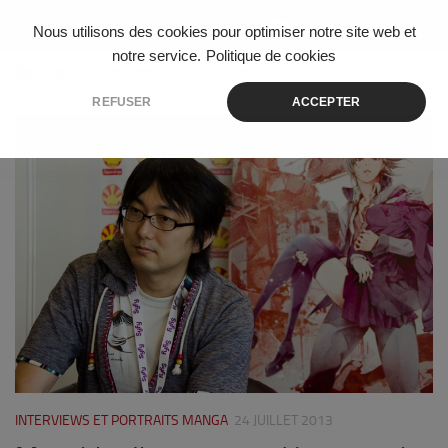
Skip to content
Nous utilisons des cookies pour optimiser notre site web et
notre service.
Politique de cookies
ÉTIQUETÉ :
NATIONAL GEOGRAPHIC
REFUSER
ACCEPTER
0
INTERVIEWS ET PORTRAITS MANGA
24 JUILLET 2013