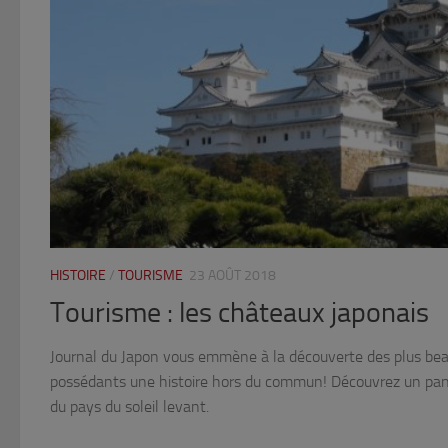
HISTOIRE
/
TOURISME
23 AOÛT 2018
Tourisme : les châteaux japonais
Journal du Japon vous emmène à la découverte des plus bea
possédants une histoire hors du commun! Découvrez un pan 
du pays du soleil levant.