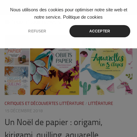
Skip to content
Nous utilisons des cookies pour optimiser notre site web et
notre service.
Politique de cookies
ÉTIQUETÉ :
OBJETS PAPIER
REFUSER
ACCEPTER
0
CRITIQUES ET DÉCOUVERTES LITTÉRATURE
/
LITTÉRATURE
15 DÉCEMBRE 2018
Un Noël de papier : origami,
kirigami, quilling, aquarelle