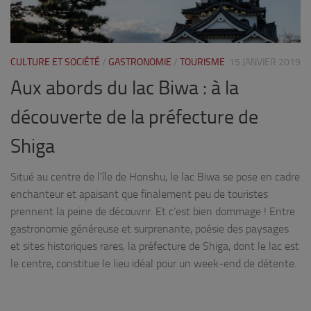
CULTURE ET SOCIÉTÉ
/
GASTRONOMIE
/
TOURISME
15 JANVIER 2019
Aux abords du lac Biwa : à la
découverte de la préfecture de
Shiga
Situé au centre de l’île de Honshu, le lac Biwa se pose en cadre
enchanteur et apaisant que finalement peu de touristes
prennent la peine de découvrir. Et c’est bien dommage ! Entre
gastronomie généreuse et surprenante, poésie des paysages
et sites historiques rares, la préfecture de Shiga, dont le lac est
le centre, constitue le lieu idéal pour un week-end de détente.