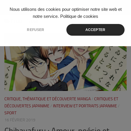
Skip to content
Nous utilisons des cookies pour optimiser notre site web et
notre service.
Politique de cookies
ÉTIQUETÉ :
OMI
REFUSER
ACCEPTER
0
CRITIQUE, THÉMATIQUE ET DÉCOUVERTE MANGA
/
CRITIQUES ET
DÉCOUVERTES JAPANIME
/
INTERVIEW ET PORTRAITS JAPANIME
/
SPORT
16 FÉVRIER 2019
Chihayafuru : Amour, poésie et