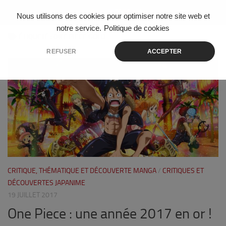
Skip to content
Nous utilisons des cookies pour optimiser notre site web et
notre service.
Politique de cookies
ÉTIQUETÉ :
ONE PIECE GOLD
REFUSER
ACCEPTER
0
CRITIQUE, THÉMATIQUE ET DÉCOUVERTE MANGA
/
CRITIQUES ET
DÉCOUVERTES JAPANIME
19 JUILLET 2017
One Piece : une année 2017 en or !