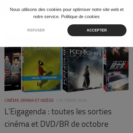
Skip to content
Nous utilisons des cookies pour optimiser notre site web et
notre service.
Politique de cookies
ÉTIQUETÉ :
ORIGINE
REFUSER
ACCEPTER
0
CINÉMA, DRAMA ET VIDÉOS
1 OCTOBRE 2016
L’Eigagenda : toutes les sorties
cinéma et DVD/BR de octobre