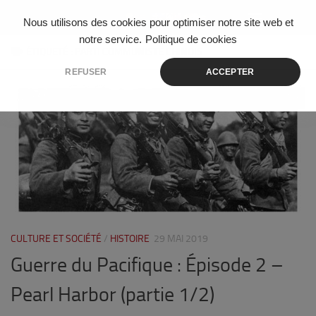
Skip to content
Nous utilisons des cookies pour optimiser notre site web et
notre service.
Politique de cookies
ÉTIQUETÉ :
PARTI COMMUNISTE CHINOIS
REFUSER
ACCEPTER
3
CULTURE ET SOCIÉTÉ
/
HISTOIRE
29 MAI 2019
Guerre du Pacifique : Épisode 2 –
Pearl Harbor (partie 1/2)