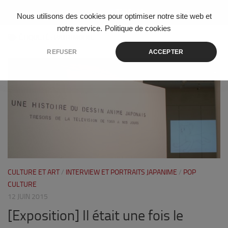
Skip to content
Nous utilisons des cookies pour optimiser notre site web et
notre service.
Politique de cookies
ÉTIQUETÉ :
PATRIMOINE
REFUSER
ACCEPTER
12
CULTURE ET ART
/
INTERVIEW ET PORTRAITS JAPANIME
/
POP
CULTURE
12 JUIN 2015
[Exposition] Il était une fois le