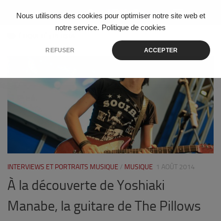
Skip to content
Nous utilisons des cookies pour optimiser notre site web et
notre service.
Politique de cookies
ÉTIQUETÉ :
PERSIA
REFUSER
ACCEPTER
2
INTERVIEWS ET PORTRAITS MUSIQUE
/
MUSIQUE
1 AOÛT 2014
À la découverte de Yoshiaki
Manabe, la guitare de The Pillows