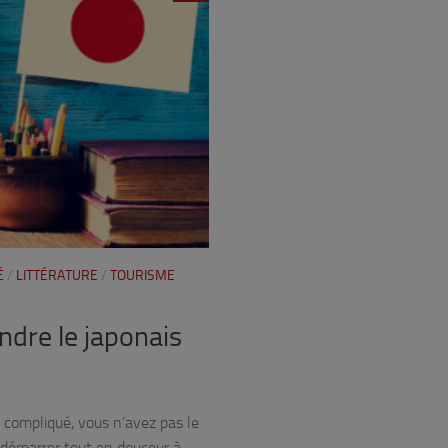
É
/
LITTÉRATURE
/
TOURISME
ndre le japonais
 compliqué, vous n’avez pas le
 démarrer tout en douceur à