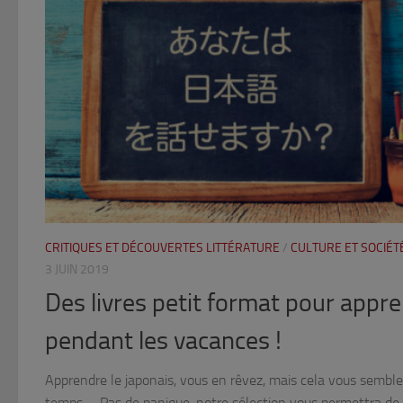
CRITIQUES ET DÉCOUVERTES LITTÉRATURE
/
CULTURE ET SOCIÉT
3 JUIN 2019
Des livres petit format pour appre
pendant les vacances !
Apprendre le japonais, vous en rêvez, mais cela vous semble
temps … Pas de panique, notre sélection vous permettra de