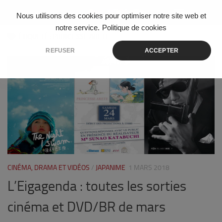
Skip to content
Nous utilisons des cookies pour optimiser notre site web et
notre service.
Politique de cookies
ÉTIQUETÉ :
PRINCESSE ARETE
REFUSER
ACCEPTER
0
CINÉMA, DRAMA ET VIDÉOS
/
JAPANIME
1 MARS 2018
L’Eigagenda : toutes les sorties
cinéma et DVD/BR de mars