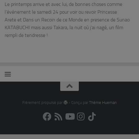
Le printemps arrive et avec lui, de bonnes choses comme
l’événement le samedi 24 pour voir ou revoir Princesse
Arete et Dans un Recoin de ce Monde en presence de Sunao
KATABUCHI mais aussi Takara, la nuit où j’ai nagé, un film
rempli de tendresse !
Fièrement propulsé par
- Conçu par
Thème Hueman