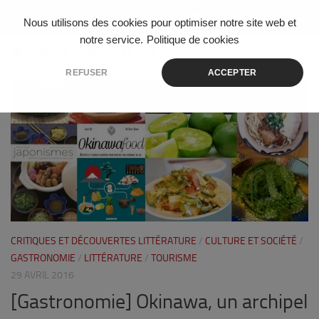
Skip to content
Nous utilisons des cookies pour optimiser notre site web et
notre service.
Politique de cookies
ÉTIQUETÉ :
RAISIN DE LA MER
REFUSER
ACCEPTER
2
CRITIQUES ET DÉCOUVERTES LITTÉRATURE
/
CULTURE ET SOCIÉTÉ
/
GASTRONOMIE
/
LITTÉRATURE
/
TOURISME
29 AVRIL 2016
[Gastronomie] Okinawa, un archipel