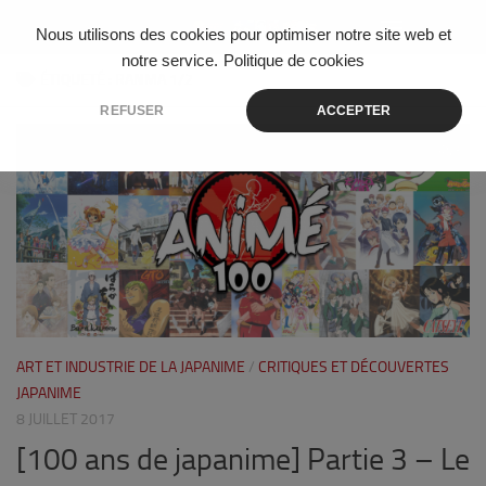
Skip to content
Nous utilisons des cookies pour optimiser notre site web et
notre service.
Politique de cookies
ÉTIQUETÉ :
RANMA 1/2
REFUSER
ACCEPTER
3
ART ET INDUSTRIE DE LA JAPANIME
/
CRITIQUES ET DÉCOUVERTES
JAPANIME
8 JUILLET 2017
[100 ans de japanime] Partie 3 – Le