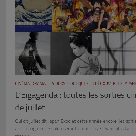
CINÉMA, DRAMA ET VIDÉOS
/
CRITIQUES ET DÉCOUVERTES JAPAN
L’Eigagenda : toutes les sorties 
de juillet
Qui dit juillet dit Japan Expo et cette année encore, les sor
accompagnent le salon seront nombreuses. Sans plus tarder