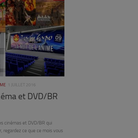
IME
1 JUILLET 2016
cinéma et DVD/BR
ties cinémas et DVD/BR qui
, regardez ce que ce mois vous