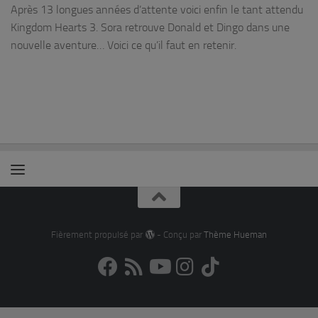
Après 13 longues années d’attente voici enfin le tant attendu
Kingdom Hearts 3. Sora retrouve Donald et Dingo dans une
nouvelle aventure… Voici ce qu’il faut en retenir.
Fièrement propulsé par
- Conçu par
Thème Hueman