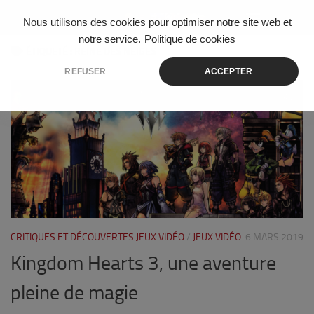
Skip to content
Nous utilisons des cookies pour optimiser notre site web et
notre service.
Politique de cookies
ÉTIQUETÉ :
REINE DES NEIGES
REFUSER
ACCEPTER
2
CRITIQUES ET DÉCOUVERTES JEUX VIDÉO
/
JEUX VIDÉO
6 MARS 2019
Kingdom Hearts 3, une aventure
pleine de magie