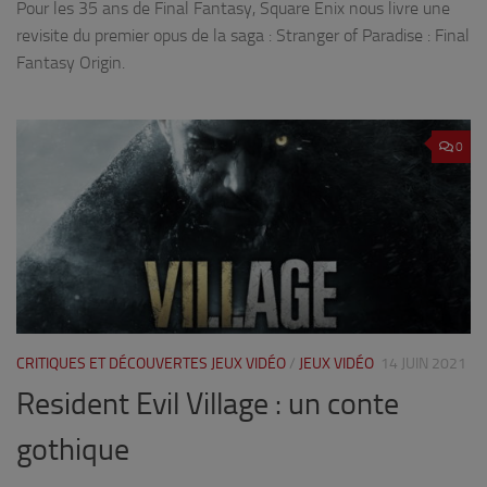
Pour les 35 ans de Final Fantasy, Square Enix nous livre une
revisite du premier opus de la saga : Stranger of Paradise : Final
Fantasy Origin.
0
CRITIQUES ET DÉCOUVERTES JEUX VIDÉO
/
JEUX VIDÉO
14 JUIN 2021
Resident Evil Village : un conte
gothique