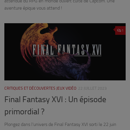
attendue du RPG en monde ouvert culte de Capcom. Une
aventure épique vous attend !
1
CRITIQUES ET DÉCOUVERTES JEUX VIDÉO
22 JUILLET 2023
Final Fantasy XVI : Un épisode
primordial ?
Plongez dans l’univers de Final Fantasy XVI sorti le 22 juin