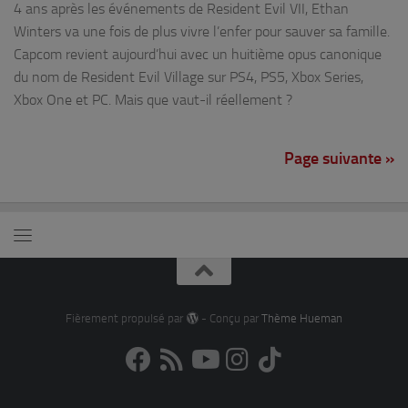
4 ans après les événements de Resident Evil VII, Ethan
Winters va une fois de plus vivre l’enfer pour sauver sa famille.
Capcom revient aujourd’hui avec un huitième opus canonique
du nom de Resident Evil Village sur PS4, PS5, Xbox Series,
Xbox One et PC. Mais que vaut-il réellement ?
Page suivante »
Fièrement propulsé par
- Conçu par
Thème Hueman