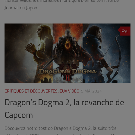
Hunter Wilds, les monstres n’ont qu’à bien se tenir, foi de
Journal du Japon.
0
CRITIQUES ET DÉCOUVERTES JEUX VIDÉO
5 MAI 2024
Dragon’s Dogma 2, la revanche de
Capcom
Découvrez notre test de Dragon’s Dogma 2, la suite très