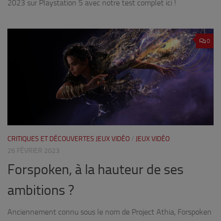
2023 sur Playstation 5 avec notre test complet ici !
0
CRITIQUES ET DÉCOUVERTES JEUX VIDÉO
/
JEUX VIDÉO
26 FÉVRIER 2023
Forspoken, à la hauteur de ses
ambitions ?
Anciennement connu sous le nom de Project Athia, Forspoken