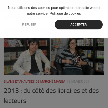
Skip to content
Nous utilisons des cookies pour optimiser notre site web et
notre service.
Politique de cookies
ÉTIQUETÉ :
RÊVE DE MANGA
REFUSER
ACCEPTER
0
BILANS ET ANALYSES DE MARCHÉ MANGA
19 JANVIER 2014
2013 : du côté des libraires et des
lecteurs