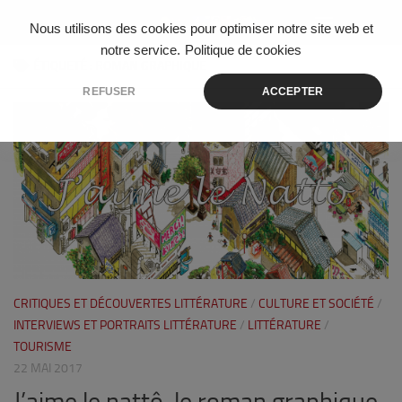
Skip to content
Nous utilisons des cookies pour optimiser notre site web et
notre service.
Politique de cookies
ÉTIQUETÉ :
ROMAN GRAPHIQUE
REFUSER
ACCEPTER
4
CRITIQUES ET DÉCOUVERTES LITTÉRATURE
/
CULTURE ET SOCIÉTÉ
/
INTERVIEWS ET PORTRAITS LITTÉRATURE
/
LITTÉRATURE
/
TOURISME
22 MAI 2017
J’aime le nattô, le roman graphique