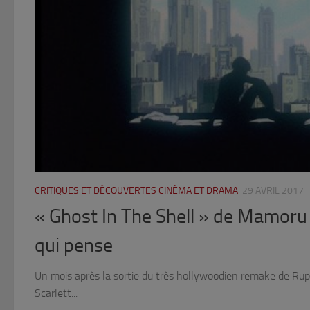
CRITIQUES ET DÉCOUVERTES CINÉMA ET DRAMA
29 AVRIL 2017
« Ghost In The Shell » de Mamoru 
qui pense
Un mois après la sortie du très hollywoodien remake de 
Scarlett...