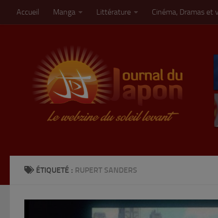
Accueil
Manga
Littérature
Cinéma, Dramas et 
Skip to content
ÉTIQUETÉ :
RUPERT SANDERS