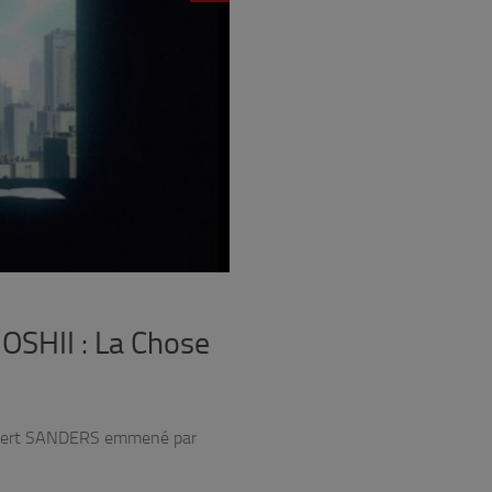
OSHII : La Chose
Rupert SANDERS emmené par