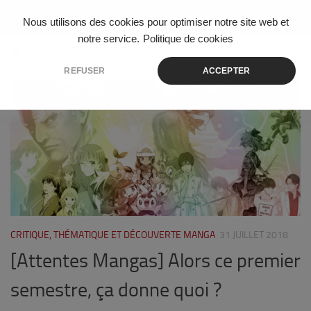
Skip to content
Nous utilisons des cookies pour optimiser notre site web et
notre service.
Politique de cookies
ÉTIQUETÉ :
RYU FUJISAKI
REFUSER
ACCEPTER
0
CRITIQUE, THÉMATIQUE ET DÉCOUVERTE MANGA
31 JUILLET 2018
[Attentes Mangas] Alors ce premier
semestre, ça donne quoi ?